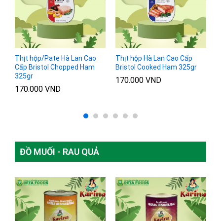
l
Thịt hộp/Pate Hà Lan Cao
Thịt hộp Hà Lan Cao Cấp
T
Cấp Bristol Chopped Ham
Bristol Cooked Ham 325gr
B
325gr
170.000
VND
1
170.000
VND
ĐỒ MUỐI - RAU QUẢ