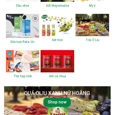
Dầu olive
Xốt Mayonnaise
Mỳ ý
Sốt trộn
Trái Ô Liu
Sữa tươi Reta -Úc
Thịt hộp USA
Sốt cà chua
QUẢ OLIU XANH NỮ HOÀNG
Shop now