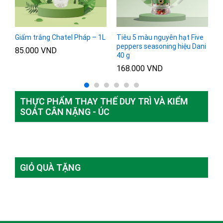
–
Giấm trắng Chatel Pháp – 1L
Tiêu 5 màu nguyên hạt Five
G
peppers seasoning hiệu Dani
h
85.000
VND
40 g
1
168.000
VND
THỰC PHẨM THAY THẾ DUY TRÌ VÀ KIỂM
SOÁT CÂN NẶNG - ÚC
GIỎ QUÀ TẶNG