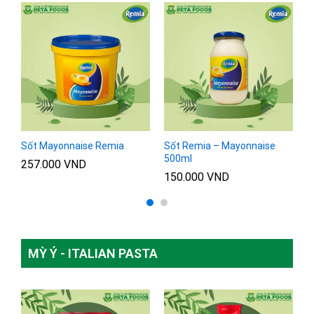
L
Sốt Mayonnaise Remia
Sốt Remia – Mayonnaise
S
500ml
2
257.000
VND
150.000
VND
8
MỲ Ý - ITALIAN PASTA