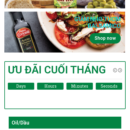
GIẤM NHO THƠM
BALSAMICO
Shop now
ƯU ĐÃI CUỐI THÁNG
Days
Hours
Minutes
Seconds
Oil/Dầu