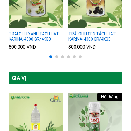
TRÁI OLIU XANH TÁCH HẠT
TRÁI OLIU ĐEN TÁCH HẠT
T
KARINA-4300 GR/4KG3
KARINA-4300 GR/4KG3
K
800.000
VND
800.000
VND
8
GIA VỊ
Hết hàng