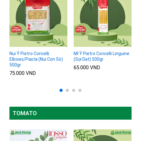
ne
Nui Ý Pietro Coricelli
Mì Ý Pietro Coricelli Linguine
M
Elbows/Pasta (Nui Con Sò)
(Sợi Dẹt) 500gr
S
500gr
5
65.000
VND
75.000
VND
6
Đ
h
4
5
TOMATO