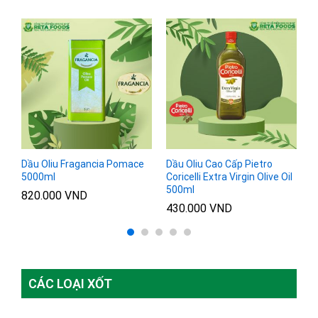
Dầu Oliu Fragancia Pomace
Dầu Oliu Cao Cấp Pietro
D
l
5000ml
Coricelli Extra Virgin Olive Oil
L
500ml
820.000
VND
9
430.000
VND
CÁC LOẠI XỐT