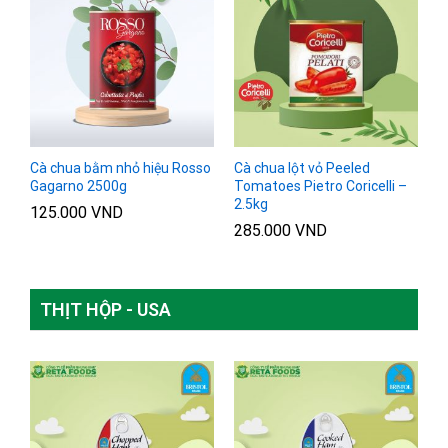
Cà chua bằm nhỏ hiệu Rosso
Cà chua lột vỏ Peeled
Gagarno 2500g
Tomatoes Pietro Coricelli –
2.5kg
125.000
VND
285.000
VND
THỊT HỘP - USA