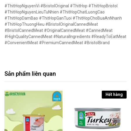
#ThitHopNguyenVi #BristolOriginal #ThitHop #ThitHopBristol
#ThitHopNguyenLieuTuNhien #ThitHopChatLuongCao
#ThitHopDamBao #ThitHopGanTuoi #ThitHopChoBuaAnNhanh
#ThitHopThuongHieu #BristolOriginalCannedMeat
#BristolCannedMeat #OriginalCannedMeat #CannedMeat
#HighQualityCannedMeat #NaturalIngredients #ReadyToEatMeat
#ConvenientMeat #PremiumCannedMeat #BristolBrand
Sản phẩm liên quan
Hết hàng