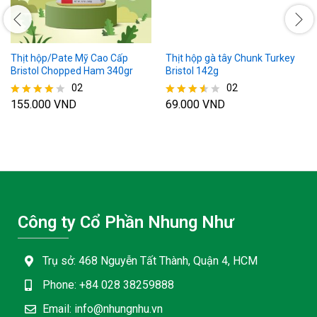
Thịt hộp/Pate Mỹ Cao Cấp
Thịt hộp gà tây Chunk Turkey
Bristol Chopped Ham 340gr
Bristol 142g
02
02
155.000
VND
69.000
VND
Được xếp
Được
hạng
xếp
4.00
hạng
5 sao
3.50
5 sao
Công ty Cổ Phần Nhung Như
Trụ sở: 468 Nguyễn Tất Thành, Quận 4, HCM
Phone: +84 028 38259888
Email: info@nhungnhu.vn