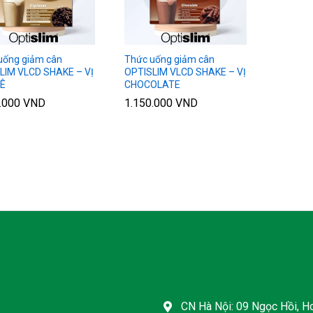
uống giảm cân
Thức uống giảm cân
LIM VLCD SHAKE – VỊ
OPTISLIM VLCD SHAKE – VỊ
Ê
CHOCOLATE
0.000
0.000
VND
VND
1.150.000
1.150.000
VND
VND
CN Hà Nội: 09 Ngọc Hồi, Ho