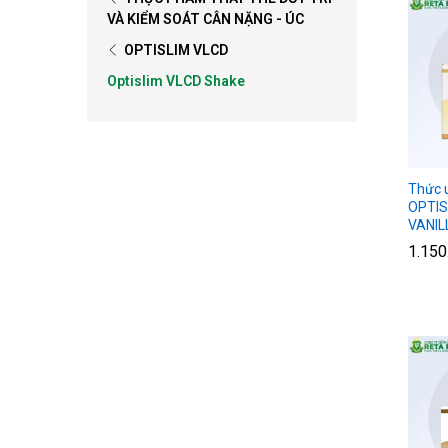
VÀ KIỂM SOÁT CÂN NẶNG - ÚC
OPTISLIM VLCD
Optislim VLCD Shake
Thức 
OPTIS
VANIL
1.15
1.15