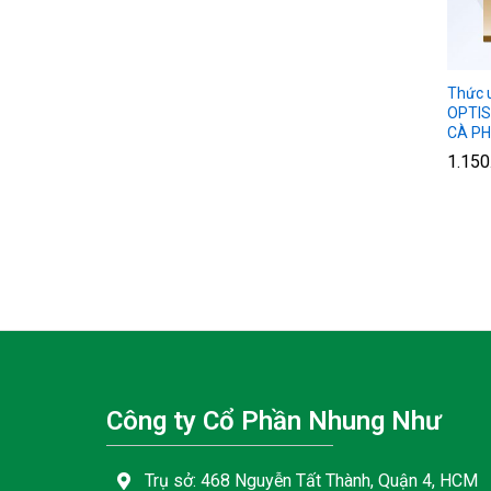
Thức 
OPTIS
CÀ PH
1.15
1.15
Công ty Cổ Phần Nhung Như
Trụ sở: 468 Nguyễn Tất Thành, Quận 4, HCM