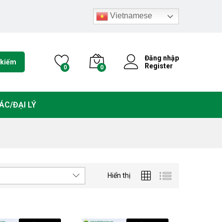
Vietnamese
Đăng nhập
 kiếm
Register
0
0
ÁC/ĐẠI LÝ
Hiển thị