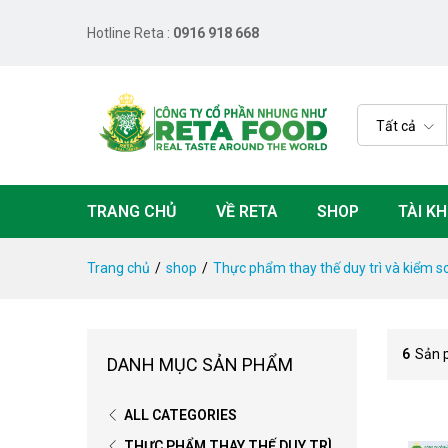
Hotline Reta :
0916 918 668
Tất cả
TRANG CHỦ
VỀ RETA
SHOP
TÀI K
Trang chủ
/
shop
/
Thực phẩm thay thế duy trì và kiểm s
6
Sản 
DANH MỤC SẢN PHẨM
ALL CATEGORIES
THỰC PHẨM THAY THẾ DUY TRÌ