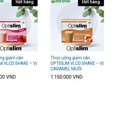
Hết hàng
Hết hàng
ng giảm cân
Thức uống giảm cân
M VLCD SHAKE – VỊ
OPTISLIM VLCD SHAKE – VỊ
CARAMEL MUỐI
000
000
VND
VND
1.150.000
1.150.000
VND
VND