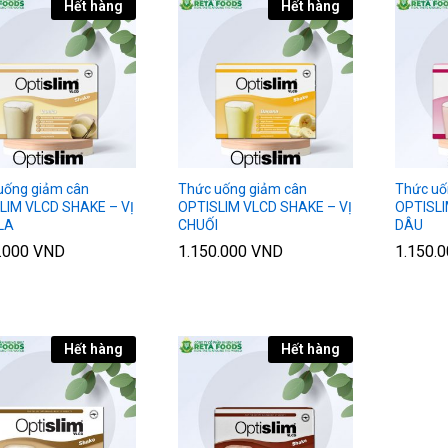
Hết hàng
Hết hàng
uống giảm cân
Thức uống giảm cân
Thức uố
LIM VLCD SHAKE – VỊ
OPTISLIM VLCD SHAKE – VỊ
OPTISLI
LA
CHUỐI
DÂU
0.000
0.000
VND
VND
1.150.000
1.150.000
VND
VND
1.150.
1.150.
Hết hàng
Hết hàng