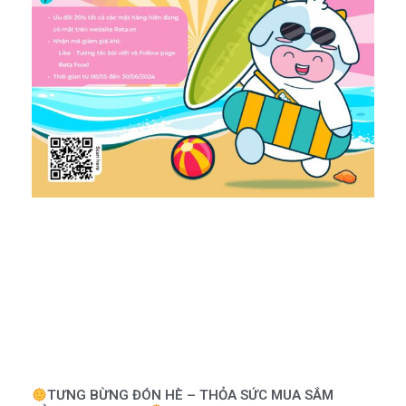
TƯNG BỪNG ĐÓN HÈ – THỎA SỨC MUA SẮM