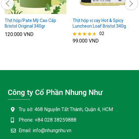
Thịt hộp/Pate Mỹ Cao Cấp
Thịt hộp vị cay Hot & Spicy
Bristol Original 340gr
Luncheon Loaf Bristol 340g
02
120.000
VND
99.000
VND
Được xếp
hạng
4.50
5 sao
Công ty Cổ Phần Nhung Như
Trụ sở: 468 Nguyễn Tất Thành, Quận 4, HCM
Phone: +84 028 38259888
Email: info@nhungnhu.vn