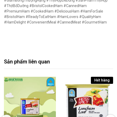
#GiămBôngThượngHạng #ThịtHộpDễDùng #SảnPhẩmThịtHộp
#ThịtBổDưỡng #BristolCookedHam #CannedHam
#PremiumHam #CookedHam #DeliciousHam #HamForSale
#BristolHam #ReadyToEatHam #HamLovers #QualityHam
#HamDelight #ConvenientMeal #CannedMeat #GourmetHam
Sản phẩm liên quan
Hết hàng