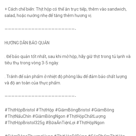
+ Cách chế biến: Thịt hộp có thể ăn trực tiếp, thêm vào sandwich,
salad, hoặc nướng nhẹ để tăng thêm hương vị.
—————————————————————-
HƯỚNG DẪN BẢO QUẢN
. Để bảo quản tốt nhất, sau khi mở hộp, hãy giữ thịt trong tủ lạnh và
tiêu thụ trong vòng 3-5 ngày.
. Tránh để sản phẩm ở nhiệt độ phòng lâu để đảm bảo chất lượng
và độ an toàn của thực phẩm.
—————————————————————-
#ThịtHộpBristol #ThịtHộp #GiămBôngBristol #GiămBông
#ThịtNấuChín #GiămBôngNgon #ThịtHộpChấtLượng
#ThịtHộpBristol325g #BữaĂnTiệnLợi #ThịtHộpNgon