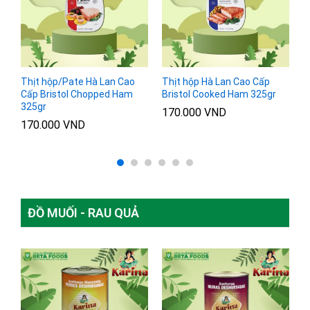
l
Thịt hộp/Pate Hà Lan Cao
Thịt hộp Hà Lan Cao Cấp
T
Cấp Bristol Chopped Ham
Bristol Cooked Ham 325gr
B
325gr
170.000
VND
1
170.000
VND
ĐỒ MUỐI - RAU QUẢ