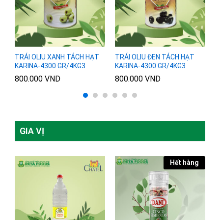
TRÁI OLIU XANH TÁCH HẠT
TRÁI OLIU ĐEN TÁCH HẠT
T
KARINA-4300 GR/4KG3
KARINA-4300 GR/4KG3
K
800.000
VND
800.000
VND
8
GIA VỊ
Hết hàng