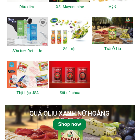
Dầu olive
Xốt Mayonnaise
Mỳ ý
Sốt trộn
Trái Ô Liu
Sữa tươi Reta -Úc
Thịt hộp USA
Sốt cà chua
QUẢ OLIU XANH NỮ HOÀNG
Shop now