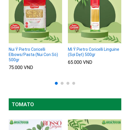
ne
Nui Ý Pietro Coricelli
Mì Ý Pietro Coricelli Linguine
M
Elbows/Pasta (Nui Con Sò)
(Sợi Dẹt) 500gr
S
500gr
5
65.000
VND
75.000
VND
6
Đ
h
4
5
TOMATO