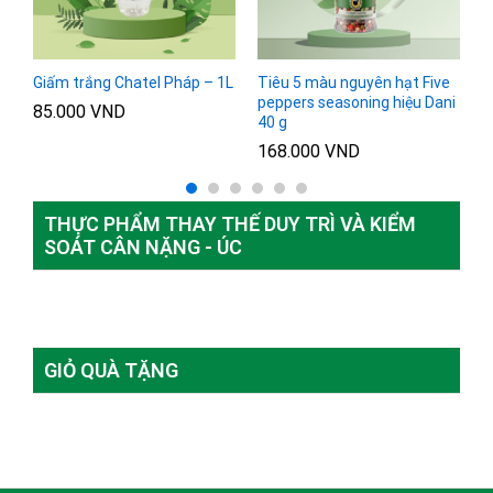
–
Giấm trắng Chatel Pháp – 1L
Tiêu 5 màu nguyên hạt Five
G
peppers seasoning hiệu Dani
h
85.000
VND
40 g
1
168.000
VND
THỰC PHẨM THAY THẾ DUY TRÌ VÀ KIỂM
SOÁT CÂN NẶNG - ÚC
GIỎ QUÀ TẶNG