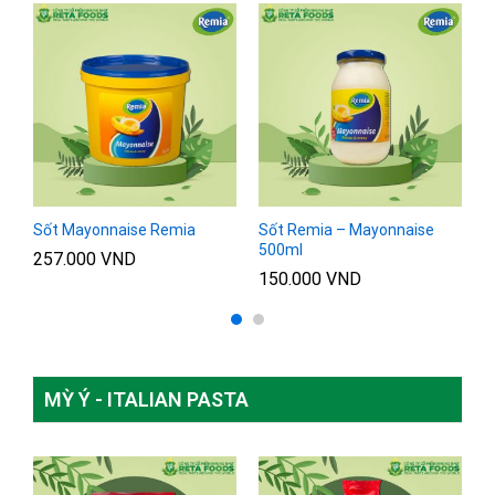
L
Sốt Mayonnaise Remia
Sốt Remia – Mayonnaise
S
500ml
2
257.000
VND
150.000
VND
8
MỲ Ý - ITALIAN PASTA