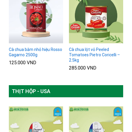
Cà chua bằm nhỏ hiệu Rosso
Cà chua lột vỏ Peeled
Gagarno 2500g
Tomatoes Pietro Coricelli –
2.5kg
125.000
VND
285.000
VND
THỊT HỘP - USA