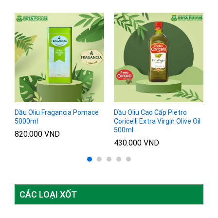
Dầu Oliu Fragancia Pomace
Dầu Oliu Cao Cấp Pietro
D
l
5000ml
Coricelli Extra Virgin Olive Oil
L
500ml
820.000
VND
9
430.000
VND
CÁC LOẠI XỐT