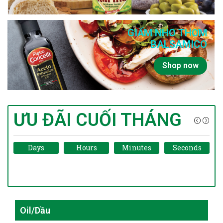
GIẤM NHO THƠM
BALSAMICO
Shop now
ƯU ĐÃI CUỐI THÁNG
Days
Hours
Minutes
Seconds
Oil/Dầu