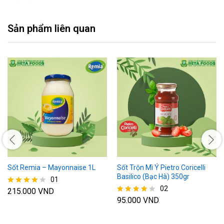
Sản phẩm liên quan
Sốt Remia – Mayonnaise 1L
Sốt Trộn Mì Ý Pietro Coricelli
Basilico (Bạc Hà) 350gr
01
02
215.000
VND
Được xếp
95.000
VND
hạng
Được xếp
4.00
hạng
5 sao
4.00