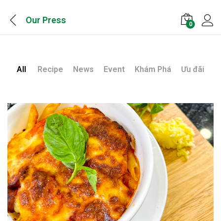
Our Press
0
All
Recipe
News
Event
Khám Phá
Ưu đãi