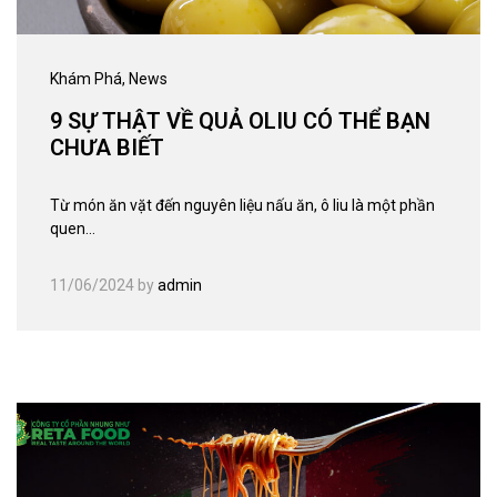
Khám Phá
, News
9 SỰ THẬT VỀ QUẢ OLIU CÓ THỂ BẠN
CHƯA BIẾT
Từ món ăn vặt đến nguyên liệu nấu ăn, ô liu là một phần
quen…
11/06/2024
by
admin