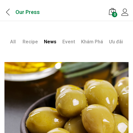
Our Press
0
All
Recipe
News
Event
Khám Phá
Ưu đãi