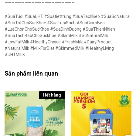
—————————————————————-
#SuaTuoi #SuaUHT #Suatiettrung #SuaTachBeo #SuaSoNatural
#SuaTotChoSucKhoe #SuaTuoiSach #SuaGiamBeo
#LuaChonChoSucKhoe #SuaDinhDuong #SuaThienNhien
#SuaTachBeoChoSuckhoe #SkimMilk #SoNaturalMilk
#LowFatMilk #HealthyChoice #FreshMilk #DairyProduct
#NaturalMilk #MilkForDiet #SkimmedMilk #HealthyLiving
#UHTMILK
Sản phẩm liên quan
Hết hàng