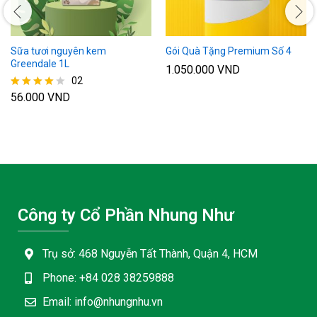
Sữa tươi nguyên kem
Gói Quà Tặng Premium Số 4
Greendale 1L
1.050.000
VND
02
56.000
VND
Được xếp
hạng
4.00
5 sao
Công ty Cổ Phần Nhung Như
Trụ sở: 468 Nguyễn Tất Thành, Quận 4, HCM
Phone: +84 028 38259888
Email: info@nhungnhu.vn