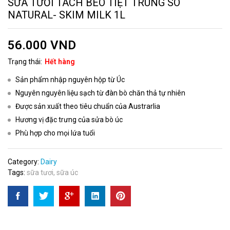
SỮA TƯƠI TÁCH BÉO TIỆT TRÙNG SO
NATURAL- SKIM MILK 1L
56.000
VND
Trạng thái:
Hết hàng
Sản phẩm nhập nguyên hộp từ Úc
Nguyên nguyên liệu sạch từ đàn bò chăn thả tự nhiên
Được sản xuất theo tiêu chuẩn của Austrarlia
Hương vị đặc trưng của sửa bò úc
Phù hợp cho mọi lứa tuổi
Category:
Dairy
Tags:
sữa tươi
,
sữa úc