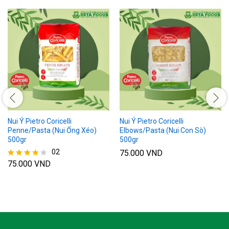
Nui Ý Pietro Coricelli
Nui Ý Pietro Coricelli
Penne/Pasta (Nui Ống Xéo)
Elbows/Pasta (Nui Con Sò)
500gr
500gr
02
75.000
VND
75.000
VND
Được xếp
hạng
4.00
5 sao