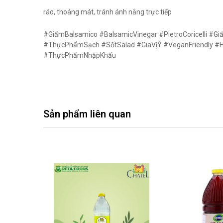
ráo, thoáng mát, tránh ánh nắng trực tiếp
#GiấmBalsamico #BalsamicVinegar #PietroCoricelli
#ThựcPhẩmSạch #SốtSalad #GiaVịÝ #VeganFriendly #H
#ThựcPhẩmNhậpKhẩu
Sản phẩm liên quan