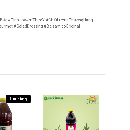
ĐặcBiệt #TinhHoaẨmThựcÝ #ChấtLượngThượngHạng
urmet #SaladDressing #BalsamicoOriginal
Hết hàng