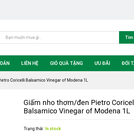
elli Balsamico Vinegar of Modena 1L
Tìm
HOẢN
LIÊN HỆ
GIỎ QUÀ TẶNG
ƯU ĐÃI
ĐỐI T
etro Coricelli Balsamico Vinegar of Modena 1L
Giấm nho thơm/đen Pietro Coricel
Balsamico Vinegar of Modena 1L
Trạng thái:
In stock