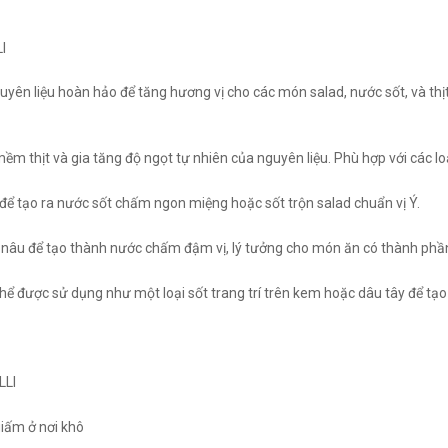
I
guyên liệu hoàn hảo để tăng hương vị cho các món salad, nước sốt, và thị
m thịt và gia tăng độ ngọt tự nhiên của nguyên liệu. Phù hợp với các loại
t để tạo ra nước sốt chấm ngon miệng hoặc sốt trộn salad chuẩn vị Ý.
âu để tạo thành nước chấm đậm vị, lý tưởng cho món ăn có thành phần
ể được sử dụng như một loại sốt trang trí trên kem hoặc dâu tây để tạ
LLI
giấm ở nơi khô