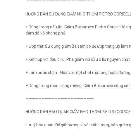
.—————————————————————-
HƯỚNG DẪN SỬ DỤNG GIẤM NHO THƠM PIETRO CORICELL
+ Dùng trong nấu ăn: Giấm Balsamico Pietro Coricelli là n
đậm đà và phong phú.
+ Ướp thịt: Sử dụng giấm Balsamico để ướp thịt giúp làm mề
+ Kết hợp với dầu ô liu: Pha giấm với dầu ô liu nguyên chấ
+ Làm nước chấm: Hòa với một chút mật ong hoặc đường n
+ Dùng trong món tráng miệng: Giấm Balsamico cũng có th
—————————————————————-
HƯỚNG DẪN BẢO QUẢN GIẤM NHO THƠM PIETRO CORICE
Lưu ý bảo quản: Để giữ hương vị và chất lượng, bảo quản 