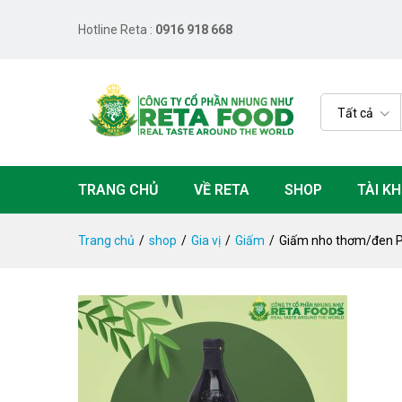
Giấm nho thơm/đen Pietro Coric
Thông tin sản phẩm
Hotline Reta :
0916 918 668
Tất cả
TRANG CHỦ
VỀ RETA
SHOP
TÀI K
Trang chủ
/
shop
/
Gia vị
/
Giấm
/
Giấm nho thơm/đen Pi