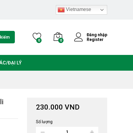
230.000
VND
Thêm vào giỏ hàng
Vietnamese
Đăng nhập
 kiếm
Register
0
0
ÁC/ĐẠI LÝ
li
230.000
VND
Số lượng