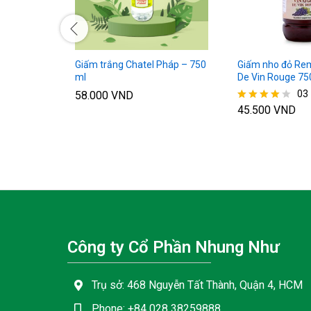
Giấm trắng Chatel Pháp – 750
Giấm nho đỏ Rem
ml
De Vin Rouge 75
03
58.000
VND
45.500
VND
Được xếp
hạng
4.00
5 sao
Công ty Cổ Phần Nhung Như
Trụ sở: 468 Nguyễn Tất Thành, Quận 4, HCM
Phone: +84 028 38259888