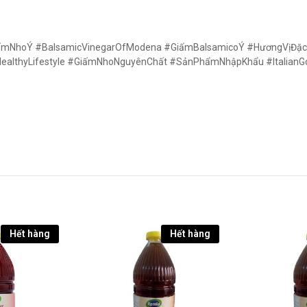
 #GiấmNhoÝ #BalsamicVinegarOfModena #GiấmBalsamicoÝ #HươngVị
ealthyLifestyle #GiấmNhoNguyênChất #SảnPhẩmNhậpKhẩu #ItalianGo
Hết hàng
Hết hàng