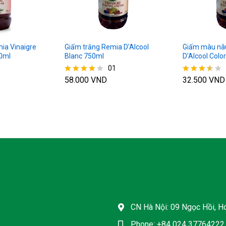
ia Vinaigre
Giấm trắng Remia D’Alcool
Giấm màu nâu
0ml
Blanc 750ml
D’Alcool Colo
01
58.000
VND
32.500
VND
Được xếp
Được
hạng
xếp
4.00
hạng
5 sao
3.50
5 sao
CN Hà Nội: 09 Ngọc Hồi, Ho
Phone: +84 024 37764222