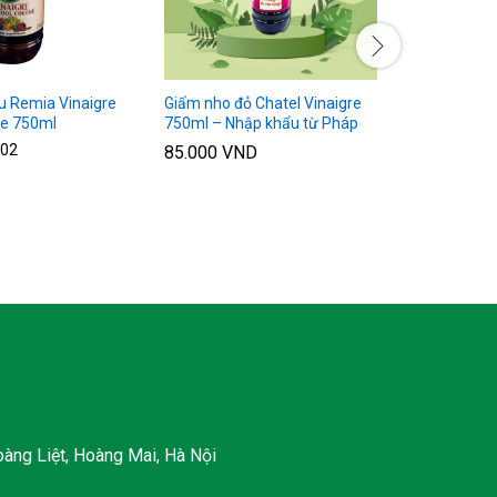
 Remia Vinaigre
Giấm nho đỏ Chatel Vinaigre
Giấm nho 
re 750ml
750ml – Nhập khẩu từ Pháp
Coricelli 
Modena 5
02
85.000
VND
120.000
àng Liệt, Hoàng Mai, Hà Nội