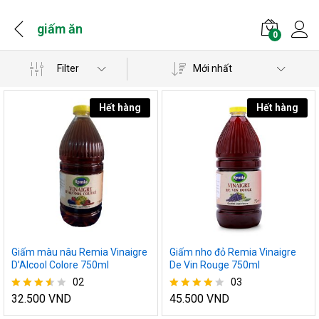
giấm ăn
0
Filter
Mới nhất
Hết hàng
Hết hàng
Giấm màu nâu Remia Vinaigre
Giấm nho đỏ Remia Vinaigre
D’Alcool Colore 750ml
De Vin Rouge 750ml
02
03
32.500
VND
45.500
VND
Được
Được xếp
xếp
hạng