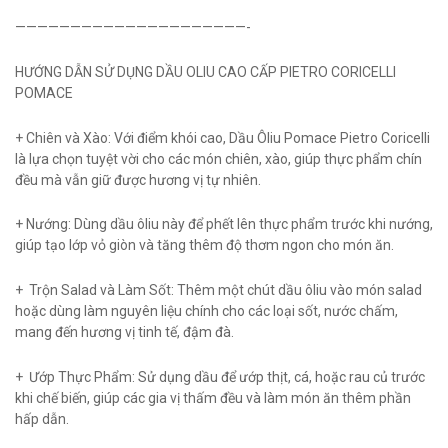
—————————————————————-
HƯỚNG DẪN SỬ DỤNG DẦU OLIU CAO CẤP PIETRO CORICELLI
POMACE
+ Chiên và Xào: Với điểm khói cao, Dầu Ôliu Pomace Pietro Coricelli
là lựa chọn tuyệt vời cho các món chiên, xào, giúp thực phẩm chín
đều mà vẫn giữ được hương vị tự nhiên.
+ Nướng: Dùng dầu ôliu này để phết lên thực phẩm trước khi nướng,
giúp tạo lớp vỏ giòn và tăng thêm độ thơm ngon cho món ăn.
+ Trộn Salad và Làm Sốt: Thêm một chút dầu ôliu vào món salad
hoặc dùng làm nguyên liệu chính cho các loại sốt, nước chấm,
mang đến hương vị tinh tế, đậm đà.
+ Ướp Thực Phẩm: Sử dụng dầu để ướp thịt, cá, hoặc rau củ trước
khi chế biến, giúp các gia vị thấm đều và làm món ăn thêm phần
hấp dẫn.