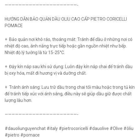
—————————————————————-
HƯỚNG DẪN BẢO QUẢN DẦU OLIU CAO CẤP PIETRO CORICELLI
POMACE
+ Bảo quản nơi khô ráo, thoáng mát: Tránh để dầu ở những nơi có
nhiệt độ cao, ánh nắng trực tiếp hoặc gần nguồn nhiệt như bếp.
Nhiệt độ lý tưởng là từ 15-25°C.
+ Đậy kín nắp sau khi sử dụng: Luôn đậy kín nắp chai để tránh dầu
bị oxy hóa, mất đi hương vị và dưỡng chất.
+ Tránh ánh sáng: Lưu trữ dầu trong chai tối màu hoặc trong tủ kín
để tránh tiếp xúc với ánh sáng, điều này sẽ giúp dầu giữ được chất
lượng lâu hơn.
—————————————————————-
#dauoliunguyenchat #italy #pietrocoricelli #dauolive #Olive #ôliu
#pietro #pomace