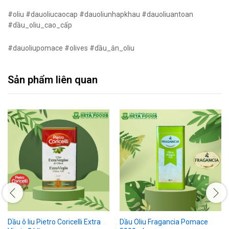
#oliu #dauoliucaocap #dauoliunhapkhau #dauoliuantoan
#dầu_oliu_cao_cấp
#dauoliupomace #olives #dầu_ăn_oliu
Sản phẩm liên quan
Dầu ô liu Pietro Coricelli Extra
Dầu Oliu Fragancia Pomace