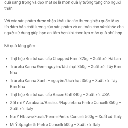
quà sang trọng và đẹp mắt sẽ là món quà lý tưởng tặng cho người
thân.
Với các sản phẩm được nhập khẩu từ các thương hiệu quốc tế uy
tín đảm bảo chất lượng của sản phẩm và an toàn cho sức khỏe cho
người sử dụng giúp bạn an tâm hơn khi chọn lựa món quà phù hợp.
Bộ quà tặng gồm:
Thịt hộp Bristol cao cấp Chopped Ham 325g – Xuất xứ: Hà Lan
Trái oliu Karina Đen- nguyên/tách hạt 350g – Xuất xứ: Tây Ban
Nha
Trái oliu Karina Xanh – nguyên/tách hạt 350g – Xuất xứ: Tây
Ban Nha
Thịt hộp Bristol cao cấp Bacon Grill 340g – Xuất xứ: USA
Xốt mì Ý Arrabiata/Basilico/Napoletana Pietro Coricelli 350g –
Xuất xứ: Italy
Nui Ý Elbows/Fusilli/Penne Pietro Coricelli 500g – Xuất xứ: Italy
Mì Ý Spaghetti Pietro Coricelli 500g – Xuất xứ: Italy